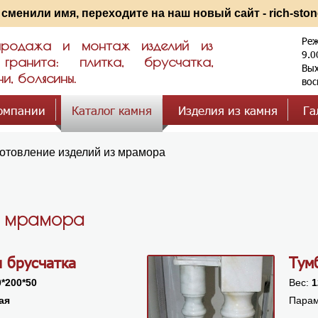
сменили имя, переходите на наш новый сайт - rich-ston
Реж
 продажа и монтаж изделий из
9.0
анита: плитка, брусчатка,
Вых
и, болясины.
вос
омпании
Каталог камня
Изделия из камня
Га
отовление изделий из мрамора
з мрамора
 брусчатка
Тум
0*200*50
Вес:
1
ая
Парам