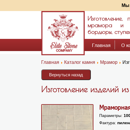
Мы 
Изготовление,
мрамора и гр
бордюры, ступен
Главная
О к
Главная
Каталог камня
Мрамор
Изг
Изготовление изделий и
Мраморная
Параметры:
10
Фактура:
пилен