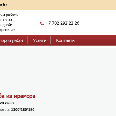
e.kz
им работы:
0-18.00
+7 702 292 22 26
одной:
кресение
лерея работ
Услуги
Контакты
ба из мрамора
20 кг/шт
етры:
1300*180*180