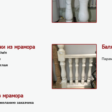
ки из мрамора
Бал
 /м/п
м
Парам
углая
з мрамора
желанию заказчика