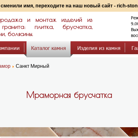
сменили имя, переходите на наш новый сайт - rich-ston
Реж
 продажа и монтаж изделий из
9.0
анита: плитка, брусчатка,
Вых
и, болясины.
вос
омпании
Каталог камня
Изделия из камня
Га
амор
Санкт Мирный
Мраморная брусчатка