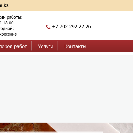
e.kz
им работы:
0-18.00
+7 702 292 22 26
одной:
кресение
лерея работ
Услуги
Контакты