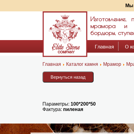
Мы 
Изготовление,
мрамора и гр
бордюры, ступен
Главная
О к
Главная
Каталог камня
Мрамор
Мр
Параметры:
100*200*50
Фактура:
пиленая